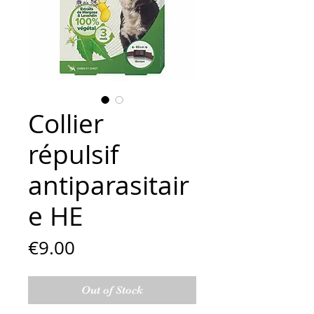
Collier
répulsif
antiparasitair
e HE
Price
€9.00
Out of Stock