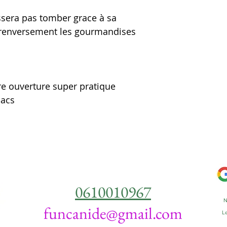
issera pas tomber grace à sa
i renversement les gourmandises
e ouverture super pratique
sacs
0610010967
N
funcanide@gmail.com
Le