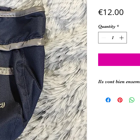
Pric
€12.00
Quantity
*
Ils vont bien ensem
- Mini bones gourman
- Super food et Meat 
- ECO os XXL gourma
- Mini ball poulet
- Maxi ball au saumo
et plein d'autres de 