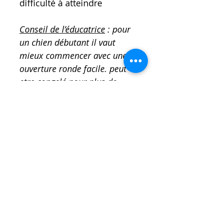
difficulté à atteindre
Conseil de l’éducatrice
: pour
un chien débutant il vaut
mieux commencer avec une
ouverture ronde facile. peut
etre congelé pour plus de
dificulté
Taille :
H 7.5cm Diamètre
10cm
Modèle :
Large jusqu'à 30kg