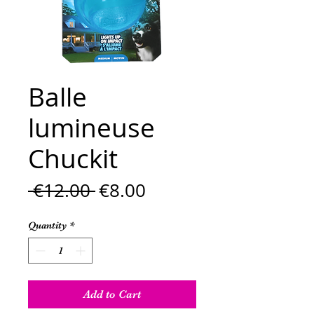
Balle
lumineuse
Chuckit
Regular
Sale
 €12.00 
€8.00
Price
Price
Quantity
*
Add to Cart