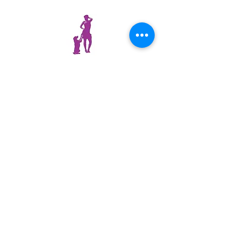
0610010967
funcanide@gmail.com
N°SIRET
802 946 004 00024
- © 2015 Vinciane
Vialettes - 06130 Grasse -
Fun Canidé
Les textes et les photos présentes sur ce site
sont la propriété exclusive de leurs auteurs.