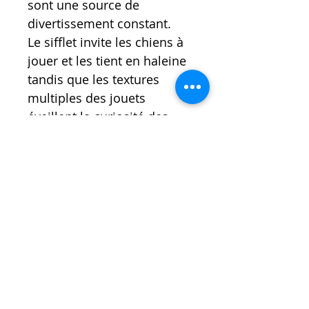
sont une source de
divertissement constant.
Le sifflet invite les chiens à
jouer et les tient en haleine
tandis que les textures
multiples des jouets
éveillent la curiosité des
chiots et les entraînent dans
des séances de jeu interactif
de longue durée.
Taille : 11cm x 11cm