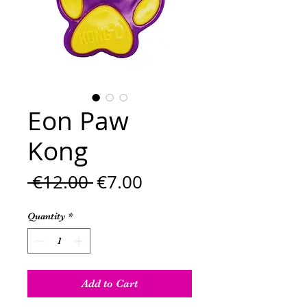
Eon Paw
Kong
Regular
Sale
 €12.00 
€7.00
Price
Price
Quantity
*
Add to Cart