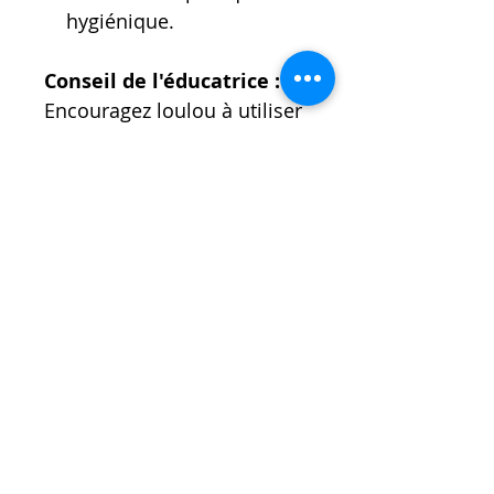
hygiénique.
Conseil de l'éducatrice :
Encouragez loulou à utiliser
son lit Relax en lui montrant
qu'il est un espace
confortable et agréable.
Placez-y ses jouets préférés,
ajoutez une couverture
douce pour un maximum
de chaleur et de confort.
Utilisez des friandises ou
des récompenses pour
l'inciter à y aller et y rester.
Petit à petit, il associera le
lit Relax à un lieu de repos