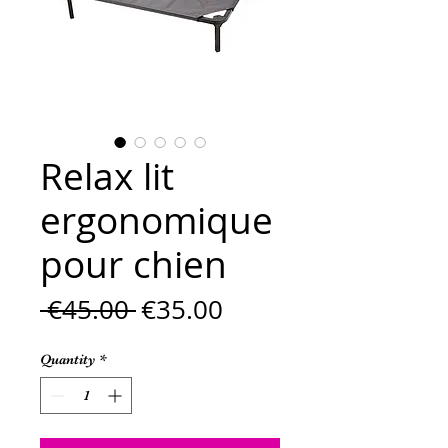
Relax lit
ergonomique
pour chien
Regular
Sale
 €45.00 
€35.00
Price
Price
Quantity
*