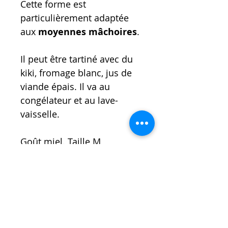
Cette forme est
particulièrement adaptée
aux
moyennes mâchoires
.
Il peut être tartiné avec du
kiki, fromage blanc, jus de
viande épais. Il va au
congélateur et au lave-
vaisselle.
Goût miel. Taille M
L'astuce de l'éducatrice
: une
fois votre chien habitué à son
jouet n'hésitez pas à le
congeler pour des moments
fraicheurs ainsi que pour